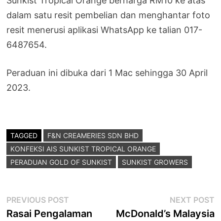
Sunkist Tropical Orange berharga RM10 ke atas
dalam satu resit pembelian dan menghantar foto
resit menerusi aplikasi WhatsApp ke talian 017-
6487654.
Peraduan ini dibuka dari 1 Mac sehingga 30 April
2023.
TAGGED
F&N CREAMERIES SDN BHD
KONFEKSI AIS SUNKIST TROPICAL ORANGE
PERADUAN GOLD OF SUNKIST
SUNKIST GROWERS
Post
Previous
N
PREVIOUS POST
NEXT POST
post:
p
Rasai Pengalaman
McDonald’s Malaysia
navigation