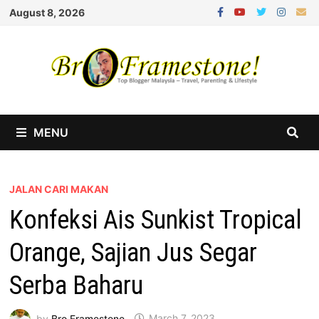
Skip
August 8, 2026
to
content
MENU
JALAN CARI MAKAN
Konfeksi Ais Sunkist Tropical
Orange, Sajian Jus Segar
Serba Baharu
by
Bro Framestone
March 7, 2023