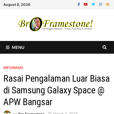
Skip
August 8, 2026
to
content
MENU
INFORMASI
Rasai Pengalaman Luar Biasa
di Samsung Galaxy Space @
APW Bangsar
by
Bro Framestone
March 3, 2023