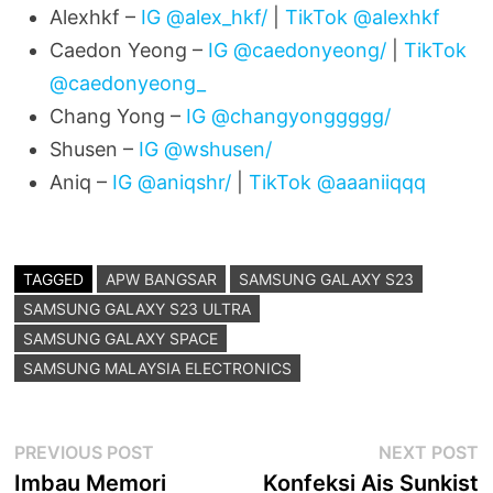
Alexhkf –
IG @alex_hkf/
|
TikTok @alexhkf
Caedon Yeong –
IG @caedonyeong/
|
TikTok
@caedonyeong_
Chang Yong –
IG @changyonggggg/
Shusen –
IG @wshusen/
Aniq –
IG @aniqshr/
|
TikTok @aaaniiqqq
TAGGED
APW BANGSAR
SAMSUNG GALAXY S23
SAMSUNG GALAXY S23 ULTRA
SAMSUNG GALAXY SPACE
SAMSUNG MALAYSIA ELECTRONICS
Post
Previous
N
PREVIOUS POST
NEXT POST
post:
p
Imbau Memori
Konfeksi Ais Sunkist