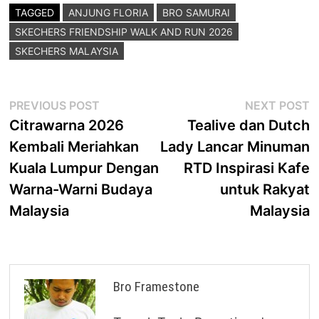
TAGGED
ANJUNG FLORIA
BRO SAMURAI
SKECHERS FRIENDSHIP WALK AND RUN 2026
SKECHERS MALAYSIA
Post
Previous
N
PREVIOUS POST
NEXT POST
post:
p
Citrawarna 2026
Tealive dan Dutch
navigation
Kembali Meriahkan
Lady Lancar Minuman
Kuala Lumpur Dengan
RTD Inspirasi Kafe
Warna-Warni Budaya
untuk Rakyat
Malaysia
Malaysia
Bro Framestone