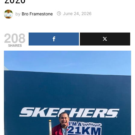
by
Bro Framestone
June 24, 2026
208
SHARES