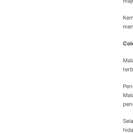
maj
Kem
men
Col
Mal
ter
Pen
Mal
pen
Sel
hid