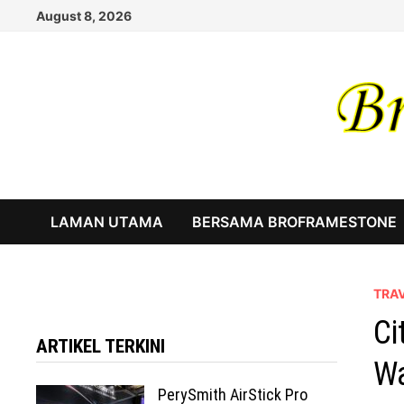
Skip
August 8, 2026
to
content
LAMAN UTAMA
BERSAMA BROFRAMESTONE
TRA
Ci
ARTIKEL TERKINI
Wa
PerySmith AirStick Pro