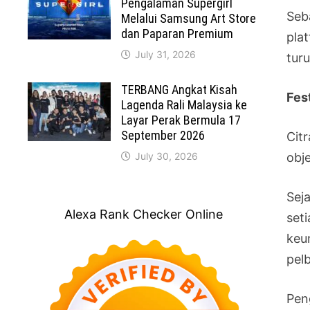
Pengalaman Supergirl
Seb
Melalui Samsung Art Store
dan Paparan Premium
pla
July 31, 2026
tur
TERBANG Angkat Kisah
Fes
Lagenda Rali Malaysia ke
Layar Perak Bermula 17
September 2026
Cit
July 30, 2026
obj
Sej
Alexa Rank Checker Online
set
keu
pelb
Pen