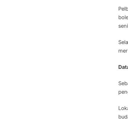
Pel
bol
seni
Sel
mer
Dat
Seba
pen
Lok
bud