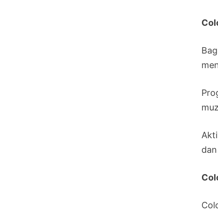
Col
Bag
men
Pro
muz
Akti
dan
Col
Col