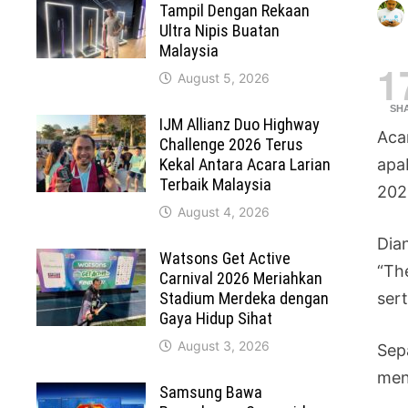
Tampil Dengan Rekaan
Ultra Nipis Buatan
Malaysia
1
August 5, 2026
SH
IJM Allianz Duo Highway
Aca
Challenge 2026 Terus
Kekal Antara Acara Larian
apa
Terbaik Malaysia
202
August 4, 2026
Dia
Watsons Get Active
“Th
Carnival 2026 Meriahkan
Stadium Merdeka dengan
sert
Gaya Hidup Sihat
August 3, 2026
Sep
men
Samsung Bawa