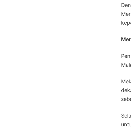
Den
Mer
kep
Men
Pen
Mal
Mel
dek
seb
Sel
unt