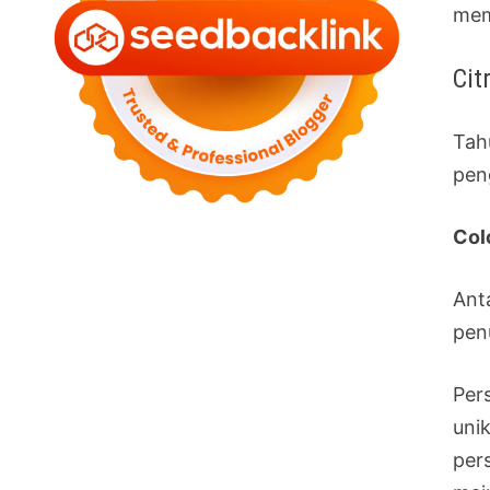
mem
Cit
Tah
pen
Col
Ant
pen
Per
uni
per