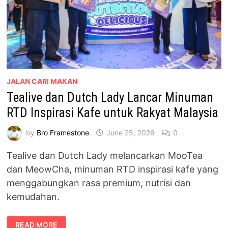
JALAN CARI MAKAN
Tealive dan Dutch Lady Lancar Minuman
RTD Inspirasi Kafe untuk Rakyat Malaysia
by
Bro Framestone
June 25, 2026
0
Tealive dan Dutch Lady melancarkan MooTea
dan MeowCha, minuman RTD inspirasi kafe yang
menggabungkan rasa premium, nutrisi dan
kemudahan.
TEALIVE
READ MORE
DAN