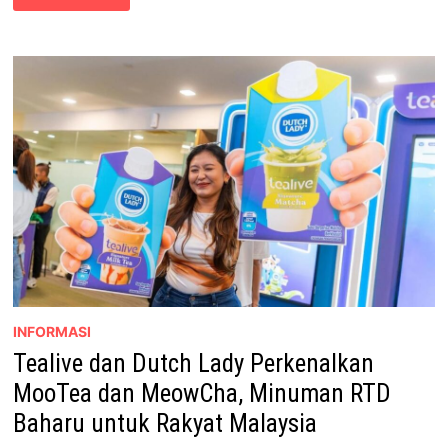
DUTCH
LADY
LANCAR
MINUMAN
RTD
INSPIRASI
KAFE
UNTUK
RAKYAT
MALAYSIA
INFORMASI
Tealive dan Dutch Lady Perkenalkan
MooTea dan MeowCha, Minuman RTD
Baharu untuk Rakyat Malaysia