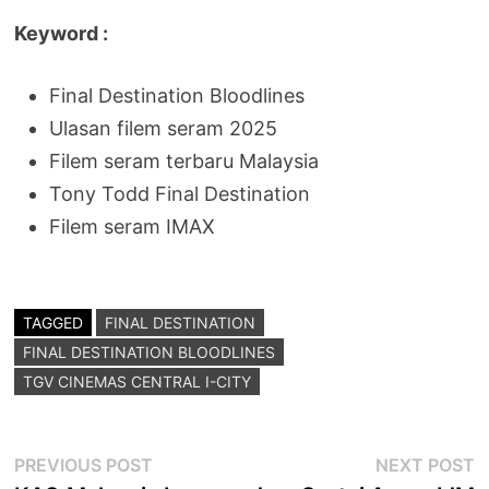
Keyword :
Final Destination Bloodlines
Ulasan filem seram 2025
Filem seram terbaru Malaysia
Tony Todd Final Destination
Filem seram IMAX
TAGGED
FINAL DESTINATION
FINAL DESTINATION BLOODLINES
TGV CINEMAS CENTRAL I-CITY
Post
Previous
N
PREVIOUS POST
NEXT POST