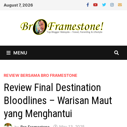
Skip
August 7, 2026
to
content
MENU
REVIEW BERSAMA BRO FRAMESTONE
Review Final Destination
Bloodlines – Warisan Maut
yang Menghantui
by
Bro Framestone
May 13, 2025