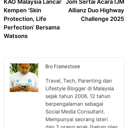
post:
p
KAO Malaysia Lancar
Jom Sertai Acara IJM
navigation
Kempen ‘Skin
Allianz Duo Highway
Protection, Life
Challenge 2025
Perfection’ Bersama
Watsons
Bro Framestone
Travel, Tech, Parenting dan
Lifestyle Blogger di Malaysia
sejak tahun 2006. 12 tahun
berpengalaman sebagai
Social Media Consultant.
Mempunyai seorang isteri
dan 2 orang anak (belum plan