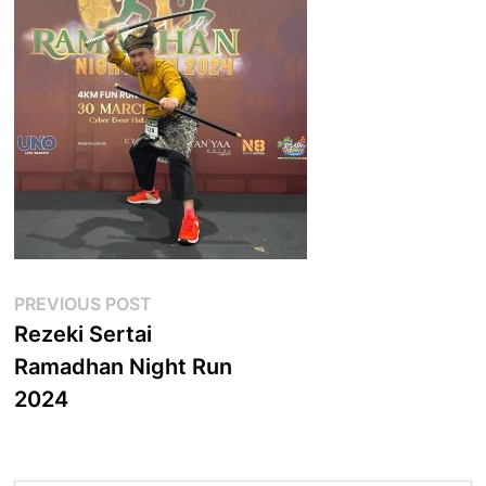
Post
Previous
PREVIOUS POST
post:
Rezeki Sertai
navigation
Ramadhan Night Run
2024