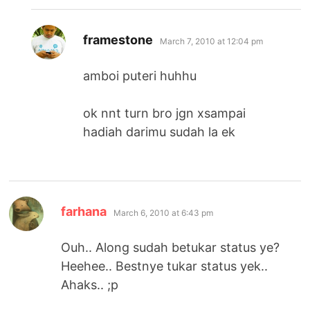
says:
framestone
March 7, 2010 at 12:04 pm
amboi puteri huhhu
ok nnt turn bro jgn xsampai
hadiah darimu sudah la ek
says:
farhana
March 6, 2010 at 6:43 pm
Ouh.. Along sudah betukar status ye?
Heehee.. Bestnye tukar status yek..
Ahaks.. ;p