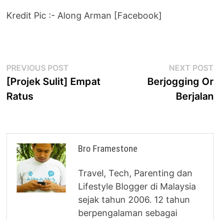
Kredit Pic :- Along Arman [Facebook]
Post
Previous
N
PREVIOUS POST
NEXT POST
post:
p
[Projek Sulit] Empat
Berjogging Or
navigation
Ratus
Berjalan
Bro Framestone
Travel, Tech, Parenting dan
Lifestyle Blogger di Malaysia
sejak tahun 2006. 12 tahun
berpengalaman sebagai