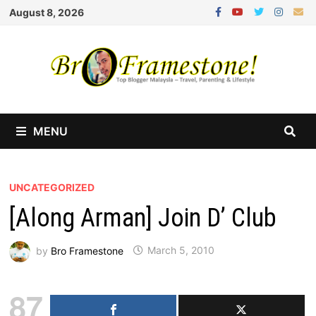
Skip
August 8, 2026
to
content
MENU
UNCATEGORIZED
[Along Arman] Join D’ Club
by
Bro Framestone
March 5, 2010
87