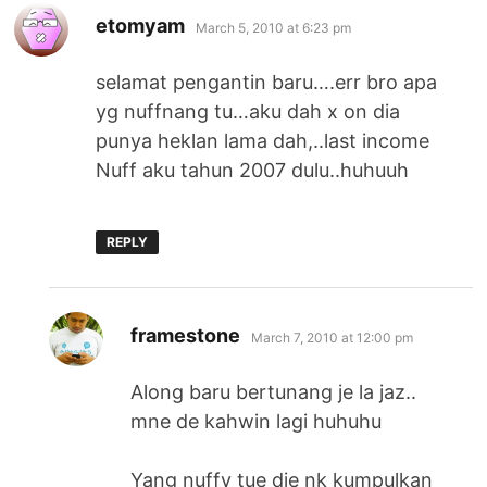
says:
etomyam
March 5, 2010 at 6:23 pm
selamat pengantin baru….err bro apa
yg nuffnang tu…aku dah x on dia
punya heklan lama dah,..last income
Nuff aku tahun 2007 dulu..huhuuh
REPLY
says:
framestone
March 7, 2010 at 12:00 pm
Along baru bertunang je la jaz..
mne de kahwin lagi huhuhu
Yang nuffy tue die nk kumpulkan