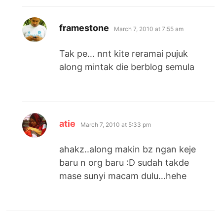
says:
framestone
March 7, 2010 at 7:55 am
Tak pe… nnt kite reramai pujuk
along mintak die berblog semula
says:
atie
March 7, 2010 at 5:33 pm
ahakz..along makin bz ngan keje
baru n org baru :D sudah takde
mase sunyi macam dulu…hehe