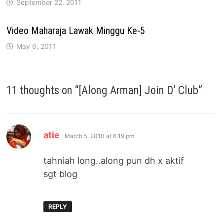
September 22, 2011
Video Maharaja Lawak Minggu Ke-5
May 6, 2011
11 thoughts on “
[Along Arman] Join D’ Club
”
says:
atie
March 5, 2010 at 6:19 pm
tahniah long..along pun dh x aktif
sgt blog
REPLY