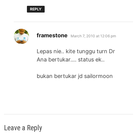
REPLY
says:
framestone
March 7, 2010 at 12:06 pm
Lepas nie.. kite tunggu turn Dr
Ana bertukar…. status ek..
bukan bertukar jd sailormoon
Leave a Reply