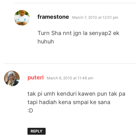
says:
framestone
March 7, 2010 at 12:01 pm
Turn Sha nnt jgn la senyap2 ek
huhuh
says:
puteri
March 6, 2010 at 11:46 am
tak pi umh kenduri kawen pun tak pa
tapi hadiah kena smpai ke sana
:D
REPLY