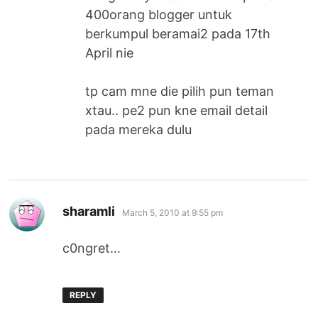
400orang blogger untuk
berkumpul beramai2 pada 17th
April nie
tp cam mne die pilih pun teman
xtau.. pe2 pun kne email detail
pada mereka dulu
says:
sharamli
March 5, 2010 at 9:55 pm
c0ngret…
REPLY