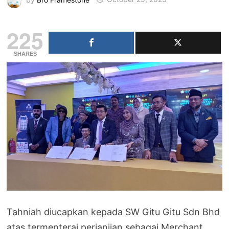
225
SHARES
Tahniah diucapkan kepada SW Gitu Gitu Sdn Bhd
atas termenterai perjanjian sebagai Merchant