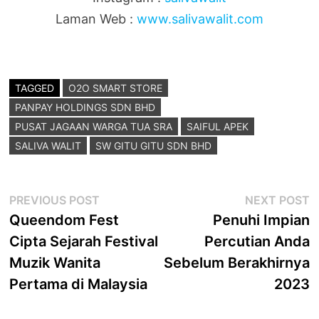
Laman Web :
www.salivawalit.com
TAGGED
O2O SMART STORE
PANPAY HOLDINGS SDN BHD
PUSAT JAGAAN WARGA TUA SRA
SAIFUL APEK
SALIVA WALIT
SW GITU GITU SDN BHD
Post
Previous
N
PREVIOUS POST
NEXT POST
post:
p
Queendom Fest
Penuhi Impian
navigation
Cipta Sejarah Festival
Percutian Anda
Muzik Wanita
Sebelum Berakhirnya
Pertama di Malaysia
2023