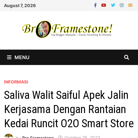
Skip
August 7, 2026
to
content
MENU
INFORMASI
Saliva Walit Saiful Apek Jalin
Kerjasama Dengan Rantaian
Kedai Runcit O2O Smart Store
by
Bro Framestone
October 25, 2023