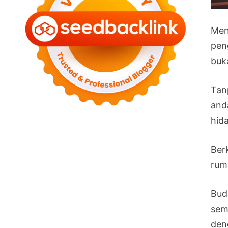
Men
pen
buk
Tan
and
hid
Ber
rum
Bud
sem
den