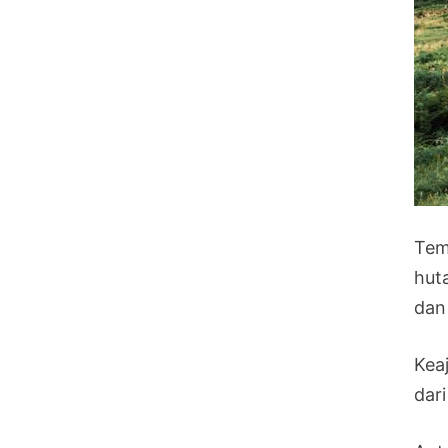
Tem
hut
dan
Kea
dar