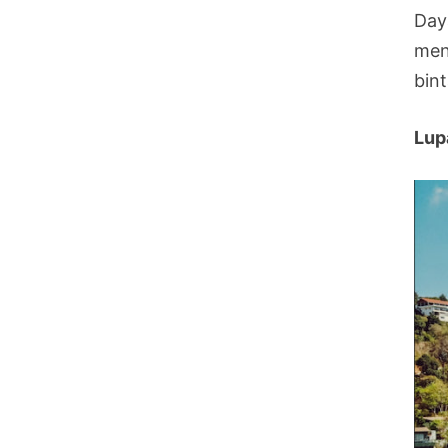
Day
men
bint
Lup