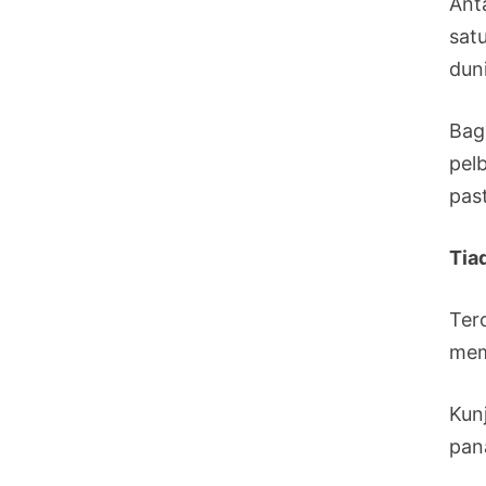
Ant
satu
dun
Bag
pel
pas
Tia
Ter
mem
Kun
pan