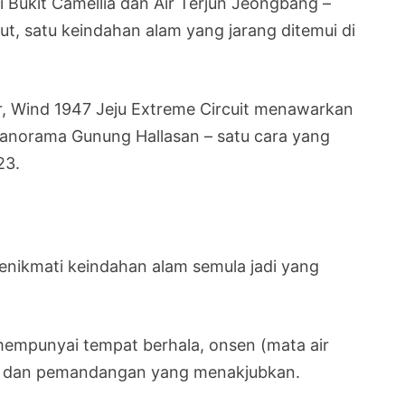
 Bukit Camellia dan Air Terjun Jeongbang –
aut, satu keindahan alam yang jarang ditemui di
r, Wind 1947 Jeju Extreme Circuit menawarkan
norama Gunung Hallasan – satu cara yang
23.
enikmati keindahan alam semula jadi yang
mempunyai tempat berhala, onsen (mata air
jun dan pemandangan yang menakjubkan.