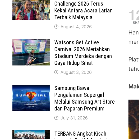
Challenge 2026 Terus
1
Kekal Antara Acara Larian
Terbaik Malaysia
SH
August 4, 2026
Han
men
Watsons Get Active
Carnival 2026 Meriahkan
Stadium Merdeka dengan
Pla
Gaya Hidup Sihat
tah
August 3, 2026
Mak
Samsung Bawa
Pengalaman Supergirl
Melalui Samsung Art Store
dan Paparan Premium
July 31, 2026
TERBANG Angkat Kisah