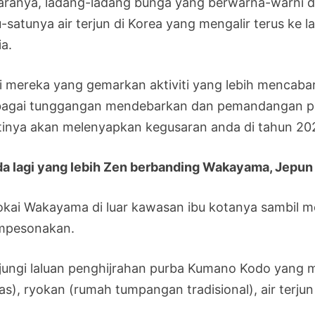
aranya, ladang-ladang bunga yang berwarna-warni di
-satunya air terjun di Korea yang mengalir terus ke l
ia.
i mereka yang gemarkan aktiviti yang lebih mencaba
bagai tunggangan mendebarkan dan pemandangan pa
tinya akan melenyapkan kegusaran anda di tahun 20
da lagi yang lebih Zen berbanding Wakayama, Jepun
okai Wakayama di luar kawasan ibu kotanya sambil m
pesonakan.
jungi laluan penghijrahan purba Kumano Kodo yang 
as), ryokan (rumah tumpangan tradisional), air ter