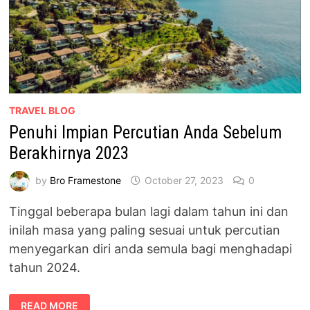
TRAVEL BLOG
Penuhi Impian Percutian Anda Sebelum
Berakhirnya 2023
by
Bro Framestone
October 27, 2023
0
Tinggal beberapa bulan lagi dalam tahun ini dan
inilah masa yang paling sesuai untuk percutian
menyegarkan diri anda semula bagi menghadapi
tahun 2024.
PENUHI
READ MORE
IMPIAN