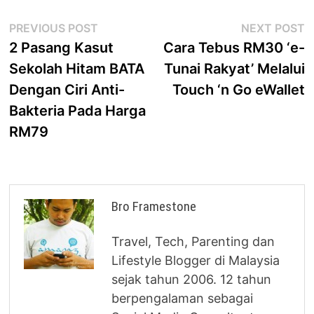
Post
Previous
N
PREVIOUS POST
NEXT POST
post:
p
2 Pasang Kasut
Cara Tebus RM30 ‘e-
navigation
Sekolah Hitam BATA
Tunai Rakyat’ Melalui
Dengan Ciri Anti-
Touch ‘n Go eWallet
Bakteria Pada Harga
RM79
Bro Framestone
Travel, Tech, Parenting dan
Lifestyle Blogger di Malaysia
sejak tahun 2006. 12 tahun
berpengalaman sebagai