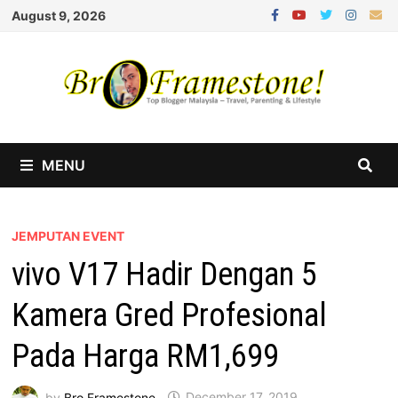
Skip
August 9, 2026
to
content
MENU
JEMPUTAN EVENT
vivo V17 Hadir Dengan 5
Kamera Gred Profesional
Pada Harga RM1,699
by
Bro Framestone
December 17, 2019