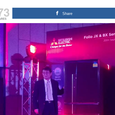
73
Share
ARES