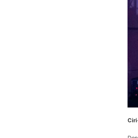
Cir
Den