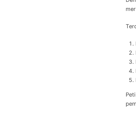
meru
Ter
Pet
pem