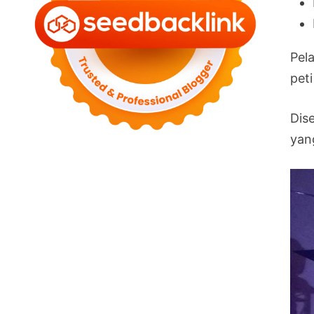
Pel
pet
Dis
yang