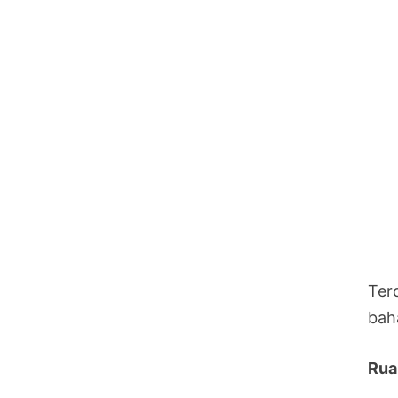
Ter
bah
Rua