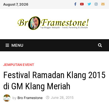
Skip
August 7, 2026
to
content
MENU
JEMPUTAN EVENT
Festival Ramadan Klang 2015
di GM Klang Meriah
by
Bro Framestone
June 28, 2015