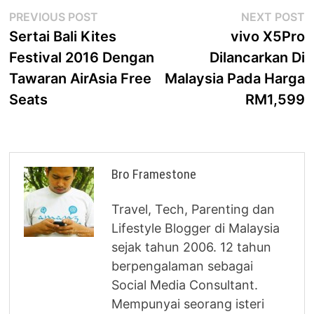
Post
Previous
N
PREVIOUS POST
NEXT POST
post:
p
Sertai Bali Kites
vivo X5Pro
navigation
Festival 2016 Dengan
Dilancarkan Di
Tawaran AirAsia Free
Malaysia Pada Harga
Seats
RM1,599
Bro Framestone
Travel, Tech, Parenting dan
Lifestyle Blogger di Malaysia
sejak tahun 2006. 12 tahun
berpengalaman sebagai
Social Media Consultant.
Mempunyai seorang isteri