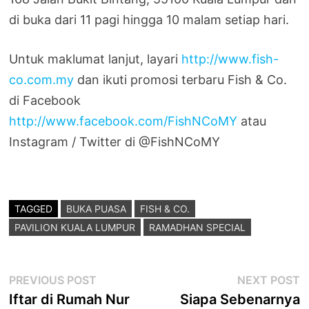
di buka dari 11 pagi hingga 10 malam setiap hari.
Untuk maklumat lanjut, layari
http://www.fish-
co.com.my
dan ikuti promosi terbaru Fish & Co.
di Facebook
http://www.facebook.com/FishNCoMY
atau
Instagram / Twitter di @FishNCoMY
TAGGED
BUKA PUASA
FISH & CO.
PAVILION KUALA LUMPUR
RAMADHAN SPECIAL
Post
Previous
N
PREVIOUS POST
NEXT POST
post:
p
Iftar di Rumah Nur
Siapa Sebenarnya