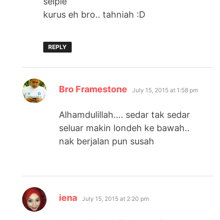
selpie
kurus eh bro.. tahniah :D
REPLY
says:
Bro Framestone
July 15, 2015 at 1:58 pm
Alhamdulillah…. sedar tak sedar
seluar makin londeh ke bawah..
nak berjalan pun susah
says:
iena
July 15, 2015 at 2:20 pm