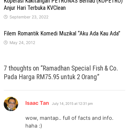
Koperasi Kakitangan PETRONAS Berhad (KOPETRO)
Anjur Hari Terbuka KVClean
September 23, 2022
Filem Romantik Komedi Muzikal “Aku Ada Kau Ada”
May 24, 2012
7 thoughts on “
Ramadhan Special Fish & Co.
Pada Harga RM75.95 untuk 2 Orang
”
says:
Isaac Tan
July 14, 2015 at 12:31 pm
wow, mantap.. full of facts and info.
haha :)