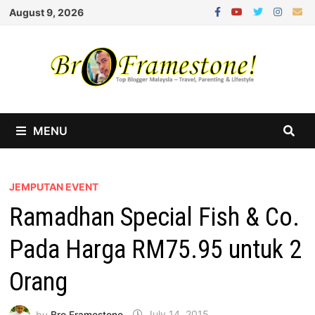
Skip
August 9, 2026
to
content
MENU
JEMPUTAN EVENT
Ramadhan Special Fish & Co.
Pada Harga RM75.95 untuk 2
Orang
by
Bro Framestone
July 14, 2015