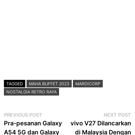
TAGGED
MAHA BUFFET 2023
MARDICORP
NOSTALGIA RETRO RAYA
Post
Previous
N
PREVIOUS POST
NEXT POST
post:
p
Pra-pesanan Galaxy
vivo V27 Dilancarkan
navigation
A54 5G dan Galaxy
di Malaysia Dengan