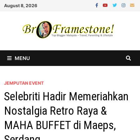
Skip
August 8, 2026
to
content
MENU
JEMPUTAN EVENT
Selebriti Hadir Memeriahkan
Nostalgia Retro Raya &
MAHA BUFFET di Maeps,
Serdang