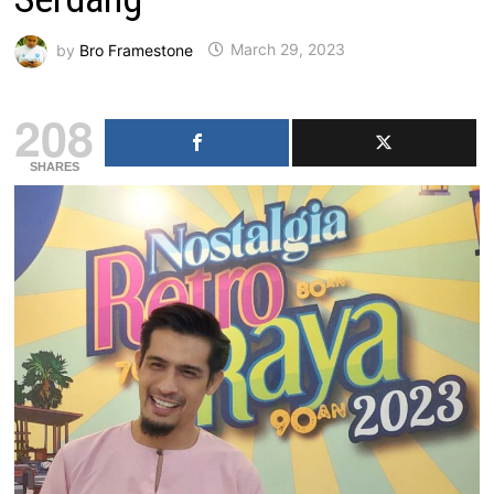
by
Bro Framestone
March 29, 2023
208
SHARES