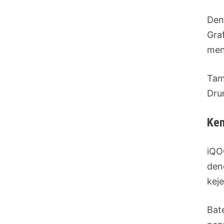
Den
Gra
men
Tam
Dru
Kem
iQO
den
kej
Bat