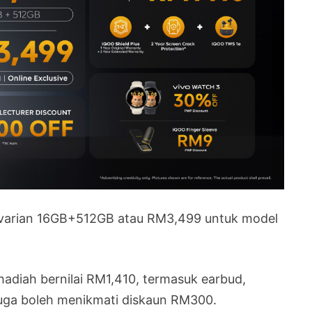
k varian 16GB+512GB atau RM3,499 untuk model
adiah bernilai RM1,410, termasuk earbud,
 juga boleh menikmati diskaun RM300.