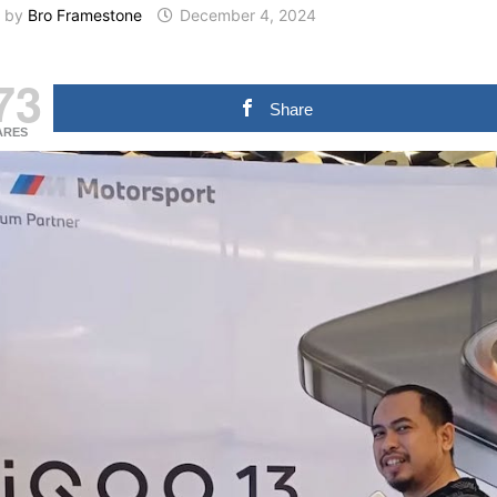
by
Bro Framestone
December 4, 2024
73
Share
ARES