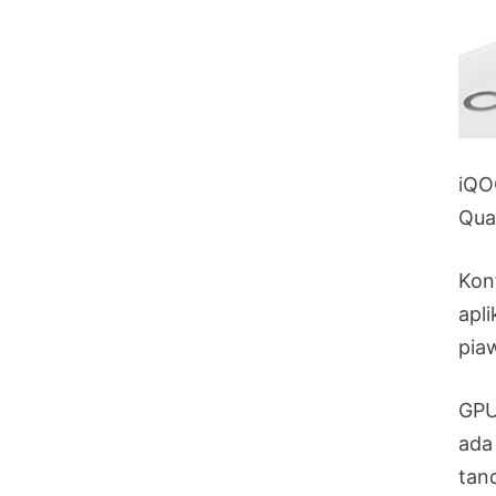
iQO
Qua
Kon
apl
pia
GPU
ada
tan