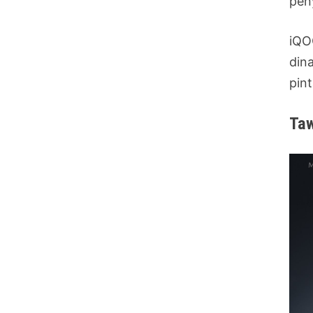
pen
iQO
din
pin
Taw