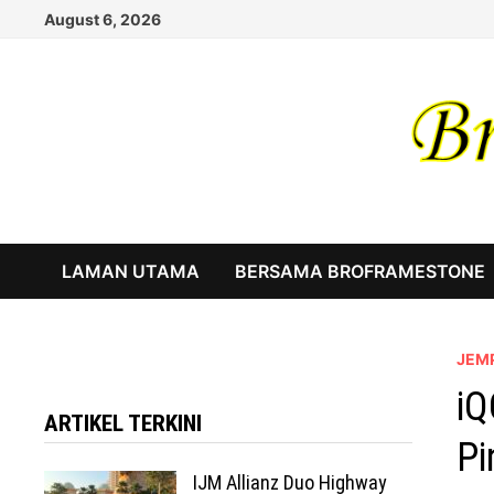
Skip
August 6, 2026
to
content
LAMAN UTAMA
BERSAMA BROFRAMESTONE
JEM
iQ
ARTIKEL TERKINI
Pi
IJM Allianz Duo Highway