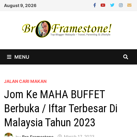
Skip
August 9, 2026
to
content
MENU
JALAN CARI MAKAN
Jom Ke MAHA BUFFET
Berbuka / Iftar Terbesar Di
Malaysia Tahun 2023
by
Bro Framestone
March 17, 2023