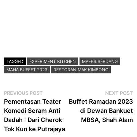
TAGGED
EXPERIMENT KITCHEN
MAEPS SERDANG
MAHA BUFFET 2023
RESTORAN MAK KIMBONG
Post
Previous
N
PREVIOUS POST
NEXT POST
post:
p
Pementasan Teater
Buffet Ramadan 2023
navigation
Komedi Seram Anti
di Dewan Bankuet
Dadah : Dari Cherok
MBSA, Shah Alam
Tok Kun ke Putrajaya