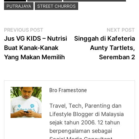
PUTRAJAYA
STREET CHURROS
Post
Previous
N
PREVIOUS POST
NEXT POST
post:
p
Jus VG KIDS – Nutrisi
Singgah di Kafeteria
navigation
Buat Kanak-Kanak
Aunty Tartlets,
Yang Makan Memilih
Seremban 2
Bro Framestone
Travel, Tech, Parenting dan
Lifestyle Blogger di Malaysia
sejak tahun 2006. 12 tahun
berpengalaman sebagai