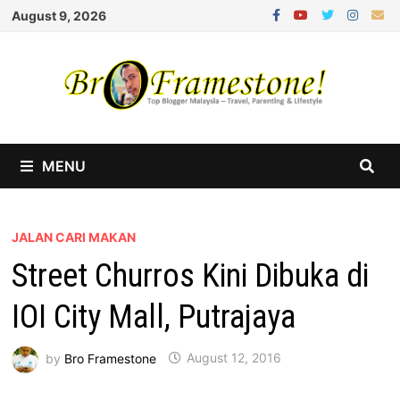
Skip
August 9, 2026
to
content
MENU
JALAN CARI MAKAN
Street Churros Kini Dibuka di
IOI City Mall, Putrajaya
by
Bro Framestone
August 12, 2016