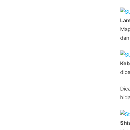
Lam
Mag
dan
Keb
dip
Dic
hida
Shi