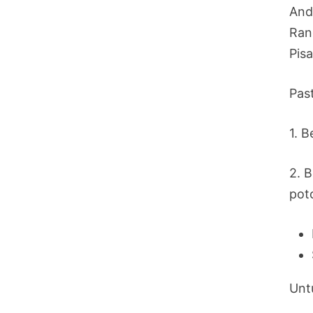
And
Ran
Pis
Past
1. 
2. 
pot
Unt