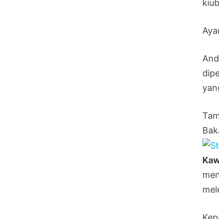
kiu
Aya
And
dip
yan
Tam
Baka
Kaw
men
mel
Kep