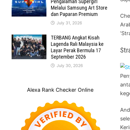
Pengalaman Supergirl
Melalui Samsung Art Store
dan Paparan Premium
Che
July 31, 2026
Ara
‘Str
TERBANG Angkat Kisah
Lagenda Rali Malaysia ke
Str
Layar Perak Bermula 17
September 2026
July 30, 2026
Pen
ant
Alexa Rank Checker Online
keg
And
sel
Ker