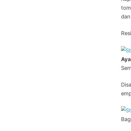
tom
dan
Resi
Aya
Sem
Dis
emp
Bagi