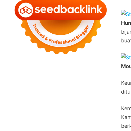
Hu
bij
buat
Mou
Keu
dit
Kem
Kam
ber