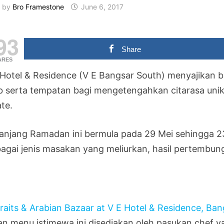
by
Bro Framestone
June 6, 2017
93
Share
ARES
 Hotel & Residence (V E Bangsar South) menyajikan b
b serta tempatan bagi mengetengahkan citarasa unik 
te.
anjang Ramadan ini bermula pada 29 Mei sehingga 2
bagai jenis masakan yang meliurkan, hasil pertembu
ian menu istimewa ini disediakan oleh pasukan chef y