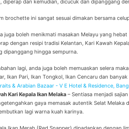
b, diperap dan kemudian, dicucuk dan dipanggang d
m brochette ini sangat sesuai dimakan bersama cel
a juga boleh menikmati masakan Melayu yang hebat
erap dengan resipi tradisi Kelantan, Kari Kawah Kepa
g dipanggang hingga sempurna.
bahan lagi, anda juga boleh memuaskan selera makana
r, Ikan Pari, Ikan Tongkol, Ikan Cencaru dan banyak 
ah Kari Kepala Ikan Melaka
– Sentiasa menjadi sajia
getengahkan gaya memasak autentik Selat Melaka 
embutkan lagi warna kuah karinya.
ala Ikan Merah (Red Snapper) dipadankan dengan limp