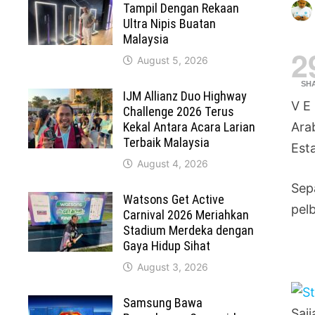
Tampil Dengan Rekaan
Ultra Nipis Buatan
Malaysia
2
August 5, 2026
SH
IJM Allianz Duo Highway
V E
Challenge 2026 Terus
Kekal Antara Acara Larian
Ara
Terbaik Malaysia
Esta
August 4, 2026
Sep
Watsons Get Active
pel
Carnival 2026 Meriahkan
Stadium Merdeka dengan
Gaya Hidup Sihat
August 3, 2026
Samsung Bawa
Saj