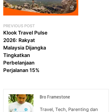
Post
Previous
PREVIOUS POST
post:
Klook Travel Pulse
navigation
2026: Rakyat
Malaysia Dijangka
Tingkatkan
Perbelanjaan
Perjalanan 15%
Bro Framestone
Travel, Tech, Parenting dan