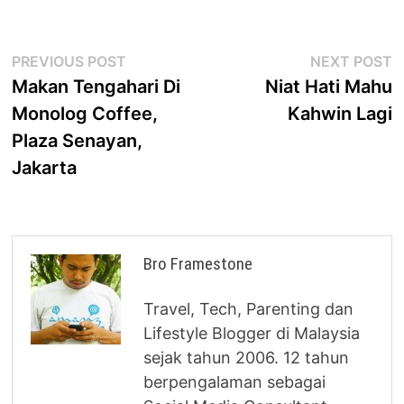
Post
Previous
N
PREVIOUS POST
NEXT POST
post:
p
Makan Tengahari Di
Niat Hati Mahu
navigation
Monolog Coffee,
Kahwin Lagi
Plaza Senayan,
Jakarta
Bro Framestone
Travel, Tech, Parenting dan
Lifestyle Blogger di Malaysia
sejak tahun 2006. 12 tahun
berpengalaman sebagai