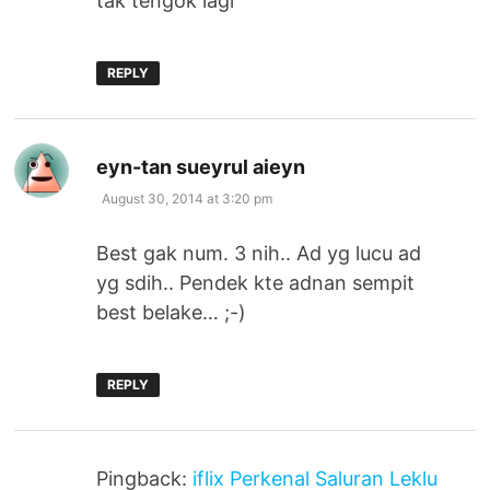
tak tengok lagi
REPLY
says:
eyn-tan sueyrul aieyn
August 30, 2014 at 3:20 pm
Best gak num. 3 nih.. Ad yg lucu ad
yg sdih.. Pendek kte adnan sempit
best belake… ;-)
REPLY
Pingback:
iflix Perkenal Saluran Leklu