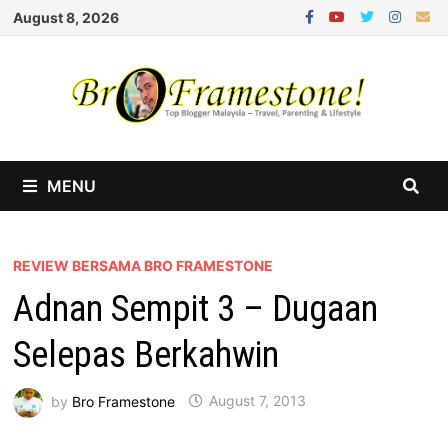
Skip
August 8, 2026
to
content
MENU
REVIEW BERSAMA BRO FRAMESTONE
Adnan Sempit 3 – Dugaan
Selepas Berkahwin
by
Bro Framestone
August 7, 2013