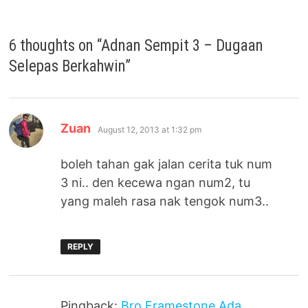
6 thoughts on “
Adnan Sempit 3 – Dugaan
Selepas Berkahwin
”
says:
Zuan
August 12, 2013 at 1:32 pm
boleh tahan gak jalan cerita tuk num
3 ni.. den kecewa ngan num2, tu
yang maleh rasa nak tengok num3..
REPLY
Pingback:
Bro Framestone Ada