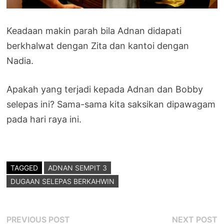
Keadaan makin parah bila Adnan didapati
berkhalwat dengan Zita dan kantoi dengan
Nadia.
Apakah yang terjadi kepada Adnan dan Bobby
selepas ini? Sama-sama kita saksikan dipawagam
pada hari raya ini.
TAGGED
ADNAN SEMPIT 3
DUGAAN SELEPAS BERKAHWIN
Post
Previous
N
PREVIOUS POST
NEXT POST