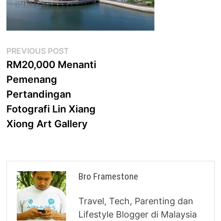
Post
Previous
PREVIOUS POST
post:
RM20,000 Menanti
navigation
Pemenang
Pertandingan
Fotografi Lin Xiang
Xiong Art Gallery
Bro Framestone
Travel, Tech, Parenting dan
Lifestyle Blogger di Malaysia