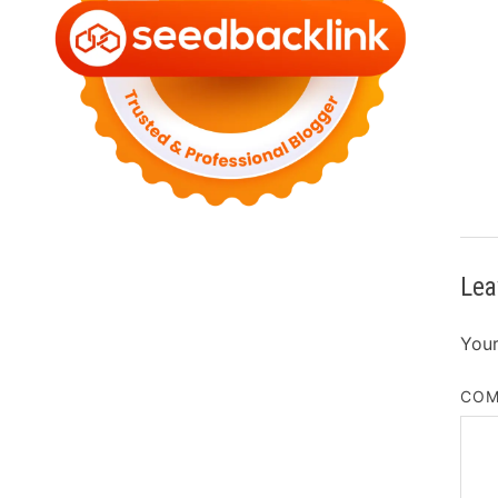
Lea
Your
CO