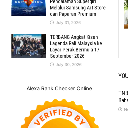
Pengalaman Supergirl
Melalui Samsung Art Store
dan Paparan Premium
July 31, 2026
TERBANG Angkat Kisah
Lagenda Rali Malaysia ke
Layar Perak Bermula 17
September 2026
July 30, 2026
YOU
Alexa Rank Checker Online
TNB
Bah
N