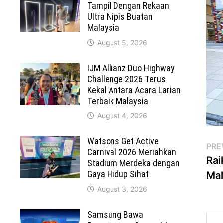
Tampil Dengan Rekaan
Ultra Nipis Buatan
Malaysia
August 5, 2026
IJM Allianz Duo Highway
Challenge 2026 Terus
Kekal Antara Acara Larian
Terbaik Malaysia
August 4, 2026
Watsons Get Active
Po
PRE
Carnival 2026 Meriahkan
Rai
Stadium Merdeka dengan
na
Gaya Hidup Sihat
Mal
August 3, 2026
Samsung Bawa