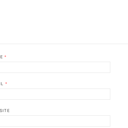
ME
*
IL
*
SITE