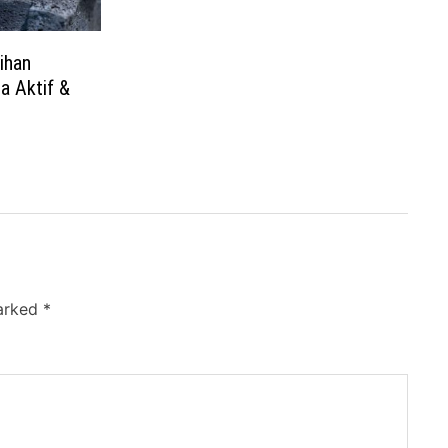
ihan
a Aktif &
marked
*