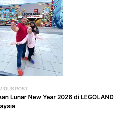
st
Previous
VIOUS POST
post:
kan Lunar New Year 2026 di LEGOLAND
vigation
aysia