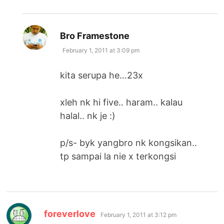
says:
Bro Framestone
February 1, 2011 at 3:09 pm
kita serupa he…23x
xleh nk hi five.. haram.. kalau
halal.. nk je :)
p/s- byk yangbro nk kongsikan..
tp sampai la nie x terkongsi
says:
foreverlove
February 1, 2011 at 3:12 pm