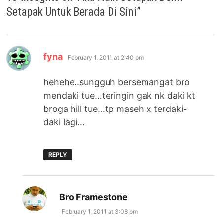
Setapak Untuk Berada Di Sini
”
says:
fyna
February 1, 2011 at 2:40 pm
hehehe..sungguh bersemangat bro
mendaki tue…teringin gak nk daki kt
broga hill tue…tp maseh x terdaki-
daki lagi…
REPLY
says:
Bro Framestone
February 1, 2011 at 3:08 pm