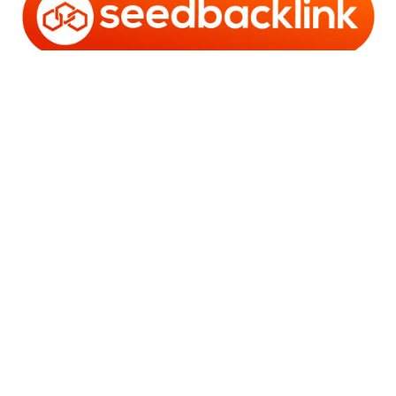
Copyright © 2006 - 2025 Bro Framestone | Owned by
Gabra Media Empire (003752670-X) | Powered by
WordPress
and
Bam
.