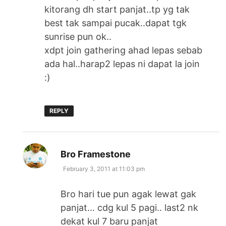
kitorang dh start panjat..tp yg tak
best tak sampai pucak..dapat tgk
sunrise pun ok..
xdpt join gathering ahad lepas sebab
ada hal..harap2 lepas ni dapat la join
:)
REPLY
says:
Bro Framestone
February 3, 2011 at 11:03 pm
Bro hari tue pun agak lewat gak
panjat… cdg kul 5 pagi.. last2 nk
dekat kul 7 baru panjat