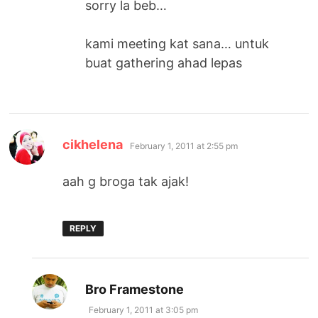
sorry la beb…
kami meeting kat sana… untuk
buat gathering ahad lepas
says:
cikhelena
February 1, 2011 at 2:55 pm
aah g broga tak ajak!
REPLY
says:
Bro Framestone
February 1, 2011 at 3:05 pm