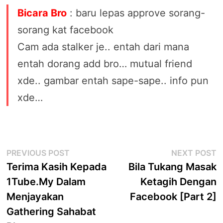
Bicara Bro
: baru lepas approve sorang-
sorang kat facebook
Cam ada stalker je.. entah dari mana
entah dorang add bro… mutual friend
xde.. gambar entah sape-sape.. info pun
xde…
Post
Previous
N
PREVIOUS POST
NEXT POST
post:
p
Terima Kasih Kepada
Bila Tukang Masak
navigation
1Tube.My Dalam
Ketagih Dengan
Menjayakan
Facebook [Part 2]
Gathering Sahabat