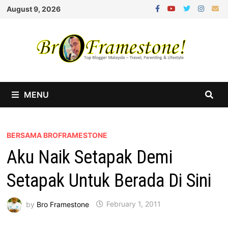
Skip
August 9, 2026
to
content
MENU
BERSAMA BROFRAMESTONE
Aku Naik Setapak Demi
Setapak Untuk Berada Di Sini
by
Bro Framestone
February 1, 2011