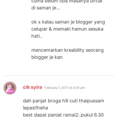
cuma belum tiba masanya untuk
di saman je…
ok x kalau saman je blogger yang
celupar & memaki hamun sesuka
hati..
mencemarkan kreability seorang
blogger je kan
says:
cik syira
February 1, 2011 at 4:54 pm
dah panjat broga hill cuti thaipussam
lepas!!hehe
best dapat panjat ramai2..pukul 6.30