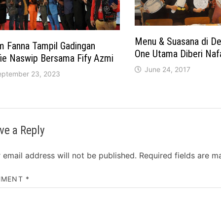
Menu & Suasana di Del
m Fanna Tampil Gadingan
One Utama Diberi Naf
fie Naswip Bersama Fify Azmi
June 24, 2017
eptember 23, 2023
ve a Reply
 email address will not be published.
Required fields are 
MMENT
*