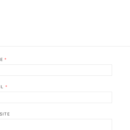
ME
*
IL
*
SITE