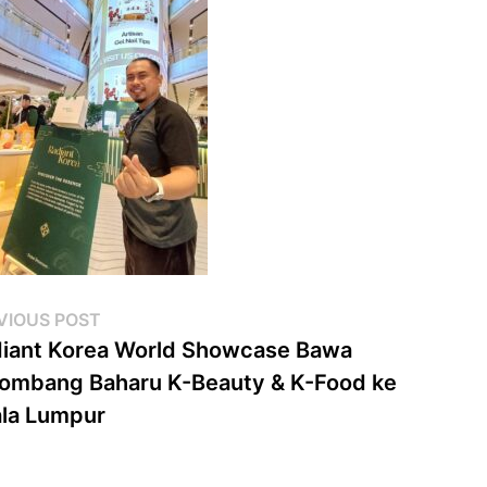
st
Previous
VIOUS POST
post:
iant Korea World Showcase Bawa
vigation
ombang Baharu K-Beauty & K-Food ke
la Lumpur