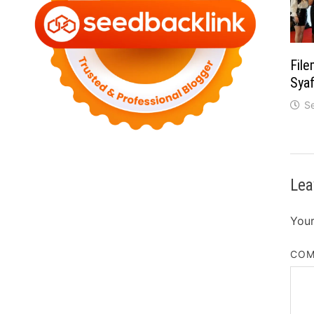
File
Sya
S
Lea
Your
CO