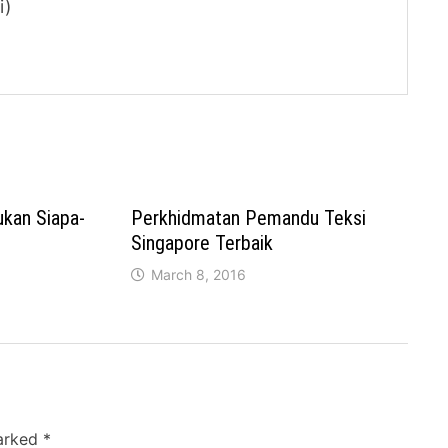
i)
ukan Siapa-
Perkhidmatan Pemandu Teksi
Singapore Terbaik
March 8, 2016
marked
*