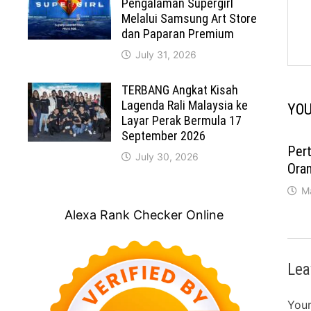
Pengalaman Supergirl
Melalui Samsung Art Store
dan Paparan Premium
July 31, 2026
TERBANG Angkat Kisah
Lagenda Rali Malaysia ke
YOU
Layar Perak Bermula 17
September 2026
Per
July 30, 2026
Ora
M
Alexa Rank Checker Online
Lea
Your