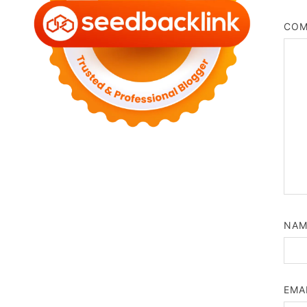
CO
NA
EMA