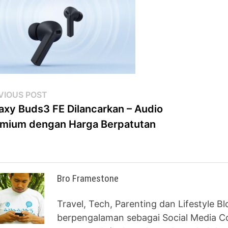
st
Previous
VIOUS POST
post:
axy Buds3 FE Dilancarkan – Audio
vigation
mium dengan Harga Berpatutan
Bro Framestone
Travel, Tech, Parenting dan Lifestyle B
berpengalaman sebagai Social Media Co