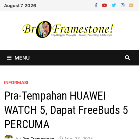
Skip
August 7, 2026
to
content
MENU
INFORMASI
Pra-Tempahan HUAWEI
WATCH 5, Dapat FreeBuds 5
PERCUMA
by
Bro Framestone
May 23, 2025