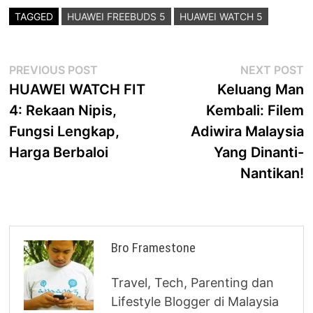
TAGGED
HUAWEI FREEBUDS 5
HUAWEI WATCH 5
Post
Previous
N
PREVIOUS POST
NEXT POST
post:
p
HUAWEI WATCH FIT
Keluang Man
navigation
4: Rekaan Nipis,
Kembali: Filem
Fungsi Lengkap,
Adiwira Malaysia
Harga Berbaloi
Yang Dinanti-
Nantikan!
Bro Framestone
Travel, Tech, Parenting dan
Lifestyle Blogger di Malaysia