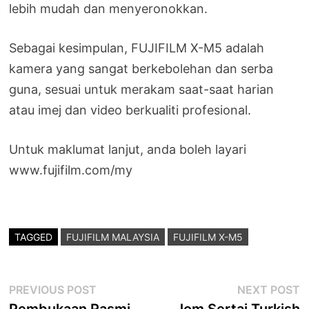
lebih mudah dan menyeronokkan.
Sebagai kesimpulan, FUJIFILM X-M5 adalah
kamera yang sangat berkebolehan dan serba
guna, sesuai untuk merakam saat-saat harian
atau imej dan video berkualiti profesional.
Untuk maklumat lanjut, anda boleh layari
www.fujifilm.com/my
TAGGED
FUJIFILM MALAYSIA
FUJIFILM X-M5
Post
Previous
N
PREVIOUS POST
NEXT POST
post:
p