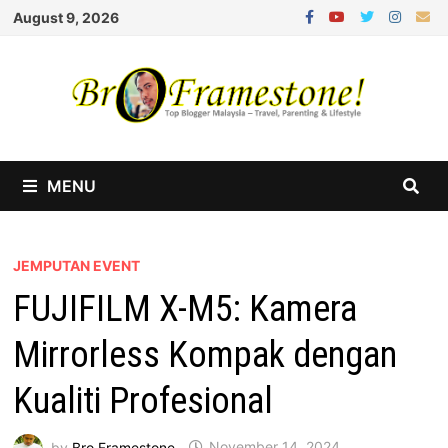
Skip
August 9, 2026
to
content
MENU
JEMPUTAN EVENT
FUJIFILM X-M5: Kamera
Mirrorless Kompak dengan
Kualiti Profesional
by
Bro Framestone
November 14, 2024