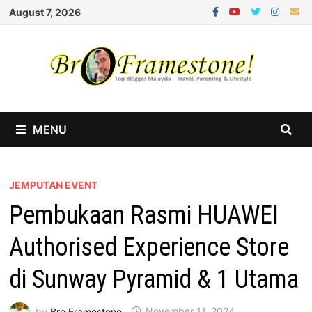
Skip
August 7, 2026
to
content
MENU
JEMPUTAN EVENT
Pembukaan Rasmi HUAWEI
Authorised Experience Store
di Sunway Pyramid & 1 Utama
by
Bro Framestone
November 11, 2024