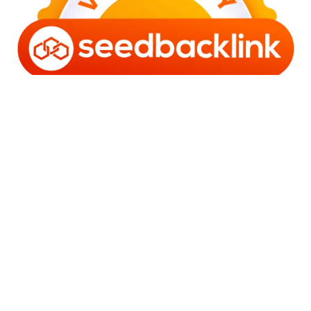
Copyright © 2006 - 2025 Bro Framestone | Owned by
Gabra Media Empire (003752670-X) | Powered by