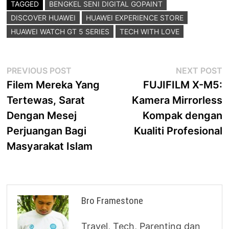
TAGGED
BENGKEL SENI DIGITAL GOPAINT
DISCOVER HUAWEI
HUAWEI EXPERIENCE STORE
HUAWEI WATCH GT 5 SERIES
TECH WITH LOVE
Post
Previous
N
PREVIOUS POST
NEXT POST
post:
p
Filem Mereka Yang
FUJIFILM X-M5:
navigation
Tertewas, Sarat
Kamera Mirrorless
Dengan Mesej
Kompak dengan
Perjuangan Bagi
Kualiti Profesional
Masyarakat Islam
Bro Framestone
Travel, Tech, Parenting dan