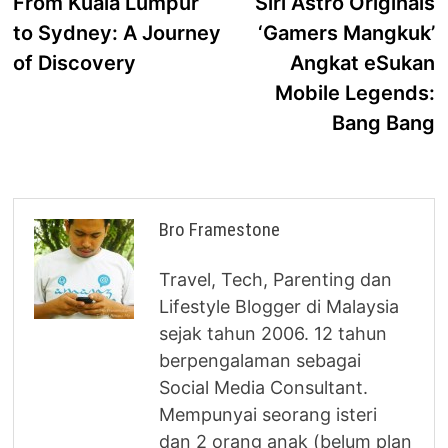
post:
p
From Kuala Lumpur
Siri Astro Originals
navigation
to Sydney: A Journey
‘Gamers Mangkuk’
of Discovery
Angkat eSukan
Mobile Legends:
Bang Bang
Bro Framestone
Travel, Tech, Parenting dan
Lifestyle Blogger di Malaysia
sejak tahun 2006. 12 tahun
berpengalaman sebagai
Social Media Consultant.
Mempunyai seorang isteri
dan 2 orang anak (belum plan