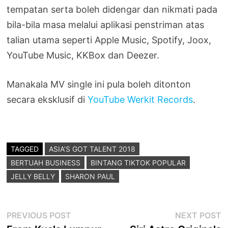
tempatan serta boleh didengar dan nikmati pada
bila-bila masa melalui aplikasi penstriman atas
talian utama seperti Apple Music, Spotify, Joox,
YouTube Music, KKBox dan Deezer.
Manakala MV single ini pula boleh ditonton
secara eksklusif di
YouTube Werkit Records
.
TAGGED
ASIA’S GOT TALENT 2018
BERTUAH BUSINESS
BINTANG TIKTOK POPULAR
JELLY BELLY
SHARON PAUL
Post
Previous
N
PREVIOUS POST
NEXT POST