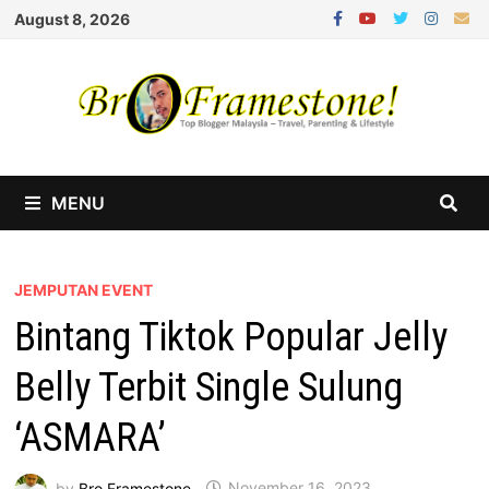
Skip
August 8, 2026
to
content
MENU
JEMPUTAN EVENT
Bintang Tiktok Popular Jelly
Belly Terbit Single Sulung
‘ASMARA’
by
Bro Framestone
November 16, 2023