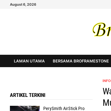
Skip
August 6, 2026
to
content
LAMAN UTAMA
BERSAMA BROFRAMESTONE
INF
Wa
ARTIKEL TERKINI
Mu
PerySmith AirStick Pro