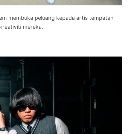
ilem membuka peluang kepada artis tempatan
reativiti mereka.