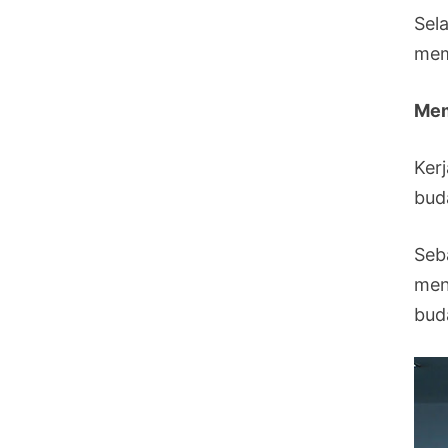
Sela
mem
Mem
Ker
bud
Seb
men
bud