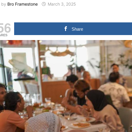
by
Bro Framestone
March 3, 2025
56
Share
ARES