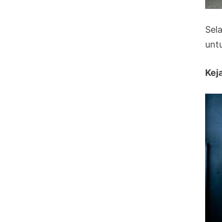
Sela
unt
Kej