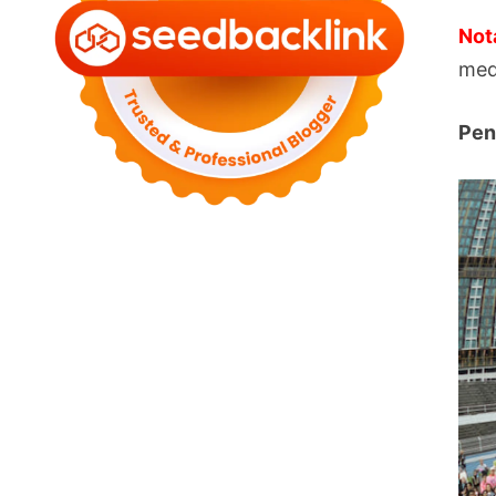
Not
medi
Pen