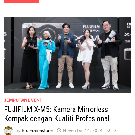
WIDE
EVO
–
KAMERA
INSTAN
PREMIUM
DENGAN
CIRI
INOVATIF
JEMPUTAN EVENT
FUJIFILM X-M5: Kamera Mirrorless
Kompak dengan Kualiti Profesional
by
Bro Framestone
November 14, 2024
0