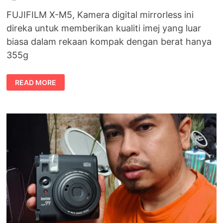
FUJIFILM X-M5, Kamera digital mirrorless ini
direka untuk memberikan kualiti imej yang luar
biasa dalam rekaan kompak dengan berat hanya
355g
FUJIFILM
READ MORE
X-
M5:
KAMERA
MIRRORLESS
KOMPAK
DENGAN
KUALITI
PROFESIONAL