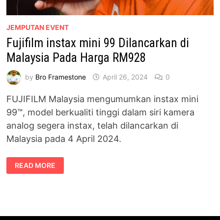
JEMPUTAN EVENT
Fujifilm instax mini 99 Dilancarkan di
Malaysia Pada Harga RM928
by
Bro Framestone
April 26, 2024
0
FUJIFILM Malaysia mengumumkan instax mini
99™, model berkualiti tinggi dalam siri kamera
analog segera instax, telah dilancarkan di
Malaysia pada 4 April 2024.
FUJIFILM
READ MORE
INSTAX
MINI
99
DILANCARKAN
DI
MALAYSIA
PADA
HARGA