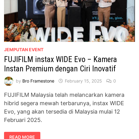
JEMPUTAN EVENT
FUJIFILM instax WIDE Evo – Kamera
Instan Premium dengan Ciri Inovatif
by
Bro Framestone
February 15, 2025
0
FUJIFILM Malaysia telah melancarkan kamera
hibrid segera mewah terbarunya, instax WIDE
Evo, yang akan tersedia di Malaysia mulai 12
Februari 2025.
FUJIFILM
READ MORE
INSTAX