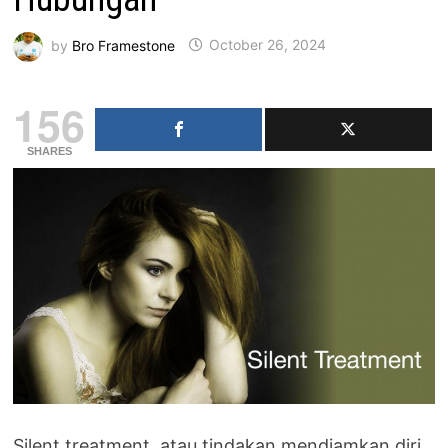
by
Bro Framestone
October 26, 2024
156
SHARES
Silent treatment, atau tindakan mendiamkan diri,