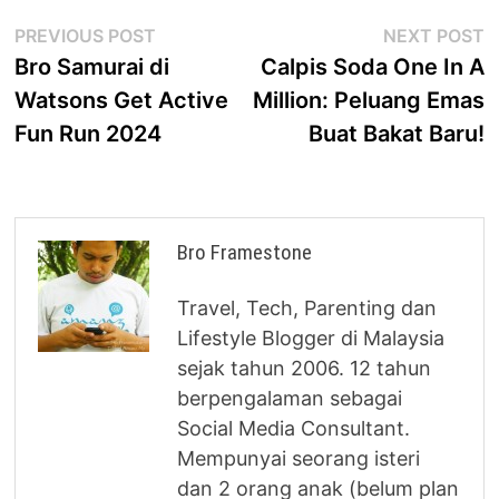
Post
Previous
N
PREVIOUS POST
NEXT POST
post:
p
Bro Samurai di
Calpis Soda One In A
navigation
Watsons Get Active
Million: Peluang Emas
Fun Run 2024
Buat Bakat Baru!
Bro Framestone
Travel, Tech, Parenting dan
Lifestyle Blogger di Malaysia
sejak tahun 2006. 12 tahun
berpengalaman sebagai
Social Media Consultant.
Mempunyai seorang isteri
dan 2 orang anak (belum plan