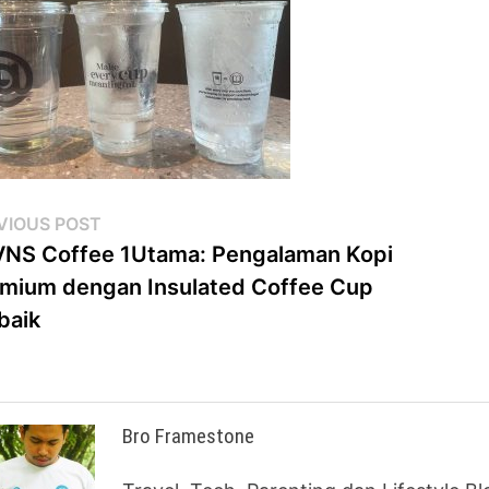
st
Previous
VIOUS POST
post:
NS Coffee 1Utama: Pengalaman Kopi
vigation
mium dengan Insulated Coffee Cup
baik
Bro Framestone