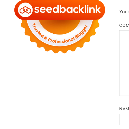
Your
CO
NA