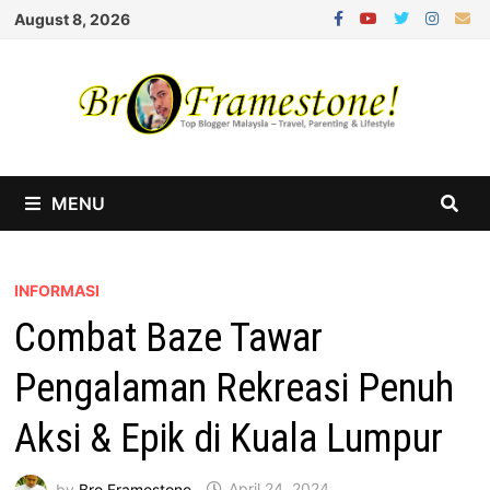
Skip
August 8, 2026
to
content
MENU
INFORMASI
Combat Baze Tawar
Pengalaman Rekreasi Penuh
Aksi & Epik di Kuala Lumpur
by
Bro Framestone
April 24, 2024