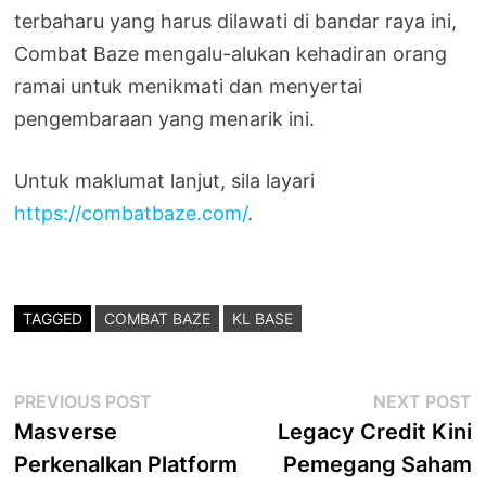
terbaharu yang harus dilawati di bandar raya ini,
Combat Baze mengalu-alukan kehadiran orang
ramai untuk menikmati dan menyertai
pengembaraan yang menarik ini.
Untuk maklumat lanjut, sila layari
https://combatbaze.com/
.
TAGGED
COMBAT BAZE
KL BASE
Post
Previous
N
PREVIOUS POST
NEXT POST
post:
p
Masverse
Legacy Credit Kini
navigation
Perkenalkan Platform
Pemegang Saham