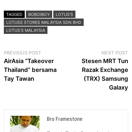
TAGGED
BOBOIBOY
LOTUS'S
LOTUSS STORES MALAYSIA SDN BHD
LOTUS’S MALAYSIA
Post
Previous
N
PREVIOUS POST
NEXT POST
post:
p
AirAsia “Takeover
Stesen MRT Tun
navigation
Thailand” bersama
Razak Exchange
Tay Tawan
(TRX) Samsung
Galaxy
Bro Framestone