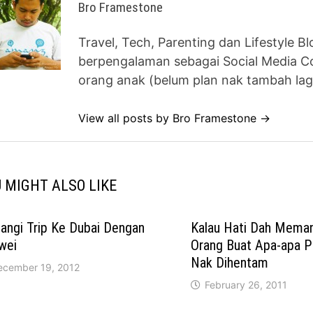
Bro Framestone
Travel, Tech, Parenting dan Lifestyle B
berpengalaman sebagai Social Media Co
orang anak (belum plan nak tambah lag
View all posts by Bro Framestone →
 MIGHT ALSO LIKE
angi Trip Ke Dubai Dengan
Kalau Hati Dah Meman
wei
Orang Buat Apa-apa P
Nak Dihentam
ecember 19, 2012
February 26, 2011