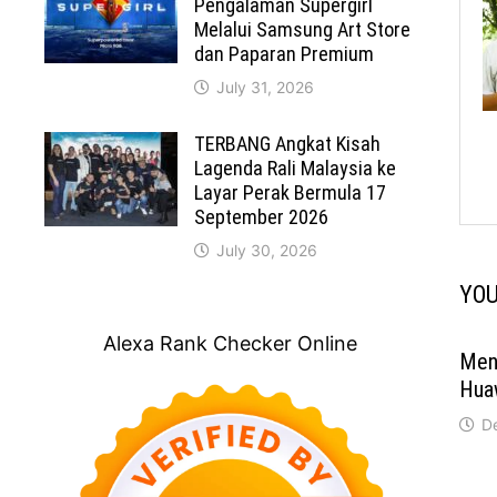
Pengalaman Supergirl
Melalui Samsung Art Store
dan Paparan Premium
July 31, 2026
TERBANG Angkat Kisah
Lagenda Rali Malaysia ke
Layar Perak Bermula 17
September 2026
July 30, 2026
YOU
Alexa Rank Checker Online
Men
Hua
D