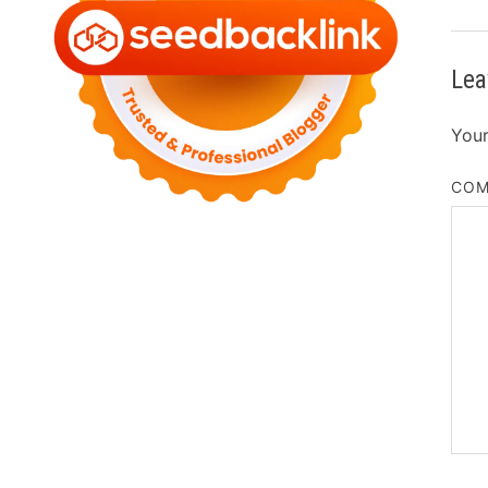
Lea
Your
CO