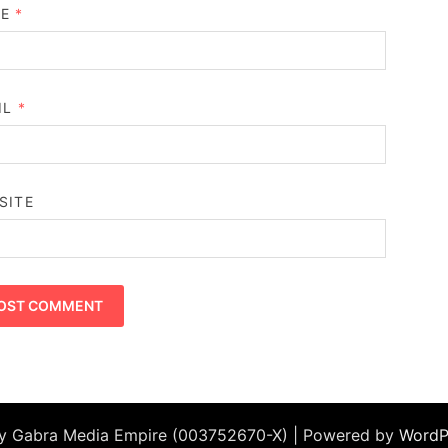
ME
*
IL
*
SITE
by Gabra Media Empire (003752670-X) | Powered by
WordP