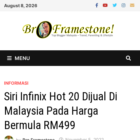
Skip
August 8, 2026
to
content
MENU
INFORMASI
Siri Infinix Hot 20 Dijual Di
Malaysia Pada Harga
Bermula RM499
by
Bro Framestone
November 5, 2022