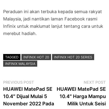
Peraduan ini akan terbuka kepada semua rakyat
Malaysia, jadi nantikan laman Facebook rasmi
Infinix untuk maklumat lanjut tentang cara untuk
merebut hadiah.
TAGGED
INFINIX HOT 20
INFINIX HOT 20 SERIES
INFINIX MALAYSIA
Post
Previous
N
PREVIOUS POST
NEXT POST
post:
p
HUAWEI MatePad SE
HUAWEI MatePad SE
navigation
10.4″ Dijual Mulai 5
10.4″ Harga Mampu
November 2022 Pada
Milik Untuk Seisi