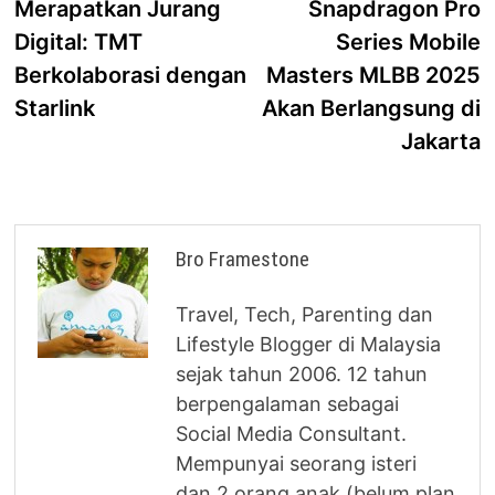
post:
p
Merapatkan Jurang
Snapdragon Pro
navigation
Digital: TMT
Series Mobile
Berkolaborasi dengan
Masters MLBB 2025
Starlink
Akan Berlangsung di
Jakarta
Bro Framestone
Travel, Tech, Parenting dan
Lifestyle Blogger di Malaysia
sejak tahun 2006. 12 tahun
berpengalaman sebagai
Social Media Consultant.
Mempunyai seorang isteri
dan 2 orang anak (belum plan