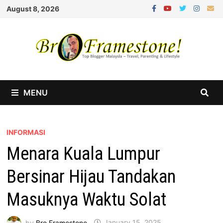
Skip
August 8, 2026
to
content
MENU
INFORMASI
Menara Kuala Lumpur
Bersinar Hijau Tandakan
Masuknya Waktu Solat
by
Bro Framestone
January 15, 2025