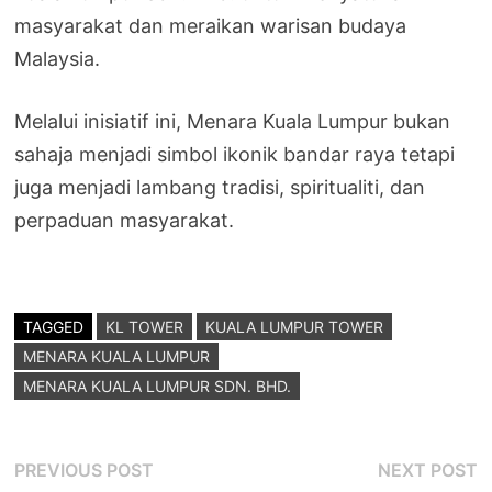
masyarakat dan meraikan warisan budaya
Malaysia.
Melalui inisiatif ini, Menara Kuala Lumpur bukan
sahaja menjadi simbol ikonik bandar raya tetapi
juga menjadi lambang tradisi, spiritualiti, dan
perpaduan masyarakat.
TAGGED
KL TOWER
KUALA LUMPUR TOWER
MENARA KUALA LUMPUR
MENARA KUALA LUMPUR SDN. BHD.
Post
Previous
N
PREVIOUS POST
NEXT POST