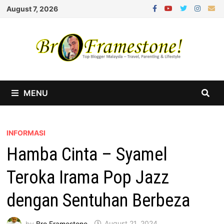
Skip
August 7, 2026
to
content
MENU
INFORMASI
Hamba Cinta – Syamel
Teroka Irama Pop Jazz
dengan Sentuhan Berbeza
by
Bro Framestone
August 21, 2024