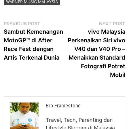
WARNER MUSIC MALAYSIA
Post
Previous
N
PREVIOUS POST
NEXT POST
post:
p
Sambut Kemenangan
vivo Malaysia
navigation
MotoGP™ di After
Perkenalkan Siri vivo
Race Fest dengan
V40 dan V40 Pro –
Artis Terkenal Dunia
Menaikkan Standard
Fotografi Potret
Mobil
Bro Framestone
Travel, Tech, Parenting dan
Lifestyle Blogger di Malaysia