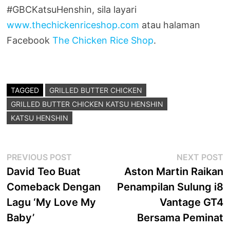
#GBCKatsuHenshin, sila layari
www.thechickenriceshop.com
atau halaman
Facebook
The Chicken Rice Shop
.
TAGGED
GRILLED BUTTER CHICKEN
GRILLED BUTTER CHICKEN KATSU HENSHIN
KATSU HENSHIN
Post
Previous
N
PREVIOUS POST
NEXT POST
post:
p
David Teo Buat
Aston Martin Raikan
navigation
Comeback Dengan
Penampilan Sulung i8
Lagu ‘My Love My
Vantage GT4
Baby’
Bersama Peminat