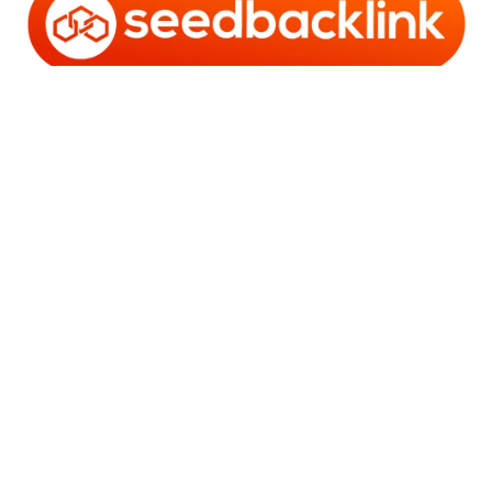
Copyright © 2006 - 2025 Bro Framestone | Owned by
Gabra Media Empire (003752670-X) | Powered by
WordPress
and
Bam
.