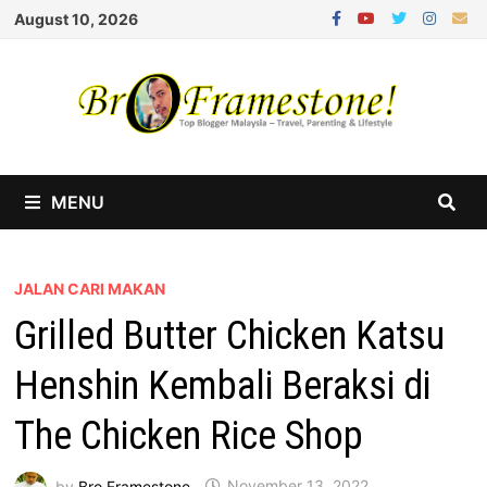
Skip
August 10, 2026
to
content
MENU
JALAN CARI MAKAN
Grilled Butter Chicken Katsu
Henshin Kembali Beraksi di
The Chicken Rice Shop
by
Bro Framestone
November 13, 2022