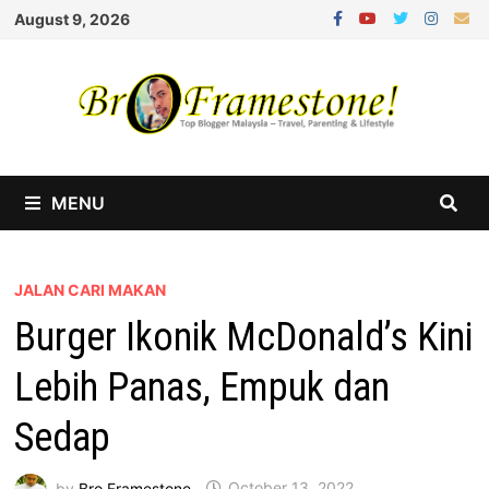
Skip
August 9, 2026
to
content
MENU
JALAN CARI MAKAN
Burger Ikonik McDonald’s Kini
Lebih Panas, Empuk dan
Sedap
by
Bro Framestone
October 13, 2022