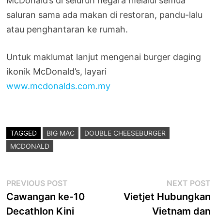
McDonald’s di seluruh negara melalui semua
saluran sama ada makan di restoran, pandu-lalu
atau penghantaran ke rumah.
Untuk maklumat lanjut mengenai burger daging
ikonik McDonald’s, layari
www.mcdonalds.com.my
TAGGED
BIG MAC
DOUBLE CHEESEBURGER
MCDONALD
Post
Previous
N
PREVIOUS POST
NEXT POST
post:
p
Cawangan ke-10
Vietjet Hubungkan
navigation
Decathlon Kini
Vietnam dan