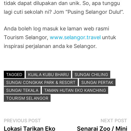
tidak dapat dilupakan dan unik. So, apa tunggu
lagi cuti sekolah ni? Jom “Pusing Selangor Dulu!”.
Anda boleh log masuk ke laman web rasmi
Tourism Selangor,
www.selangor.travel
untuk
inspirasi perjalanan anda ke Selangor.
TAGGED
KUALA KUBU BHARU
SUNGAI CHILING
SUNGAI CONGKAK PARK & RESORT
SUNGAI PERTAK
SUNGAI TEKALA
TAMAN HUTAN EKO KANCHING
TOURISM SELANGOR
Post
Previous
N
PREVIOUS POST
NEXT POST
post:
p
Lokasi Tarikan Eko
Senarai Zoo / Mini