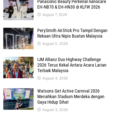
Panasonic Beauty Perkenal nanocare
EH-NB70 & EH-HN30 di KLFW 2026
August 7, 2026
PerySmith AirStick Pro Tampil Dengan
Rekaan Ultra Nipis Buatan Malaysia
August 5, 2026
IJM Allianz Duo Highway Challenge
2026 Terus Kekal Antara Acara Larian
Terbaik Malaysia
August 4, 2026
Watsons Get Active Carnival 2026
Meriahkan Stadium Merdeka dengan
Gaya Hidup Sihat
August 3, 2026