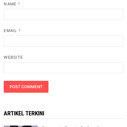
NAME
*
EMAIL
*
WEBSITE
ARTIKEL TERKINI