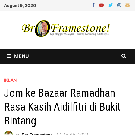
Skip
August 9, 2026
to
content
MENU
IKLAN
Jom ke Bazaar Ramadhan
Rasa Kasih Aidilfitri di Bukit
Bintang
by
Bro Framestone
April 5, 2022