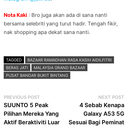
Nota Kaki
: Bro juga akan ada di sana nanti
bersama selebriti yang turut hadir. Tengah fikir,
nak shopping apa dekat sana nanti.
TAGGED
BAZAAR RAMADHAN RASA KASIH AIDILFITRI
BERAS JATI
MALAYSIA GRAND BAZAAR
PUSAT BANDAR BUKIT BINTANG
Post
Previous
N
PREVIOUS POST
NEXT POST
post:
p
SUUNTO 5 Peak
4 Sebab Kenapa
navigation
Pilihan Mereka Yang
Galaxy A53 5G
Aktif Beraktiviti Luar
Sesuai Bagi Peminat