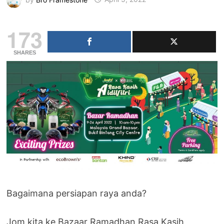
173
SHARES
Bagaimana persiapan raya anda?
Jom kita ke Bazaar Ramadhan Rasa Kasih