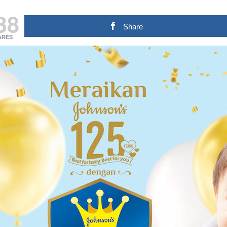
38
Share
ARES