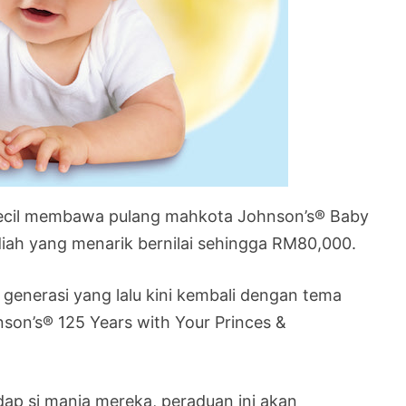
 kecil membawa pulang mahkota Johnson’s® Baby
diah yang menarik bernilai sehingga RM80,000.
 generasi yang lalu kini kembali dengan tema
son’s® 125 Years with Your Princes &
ap si manja mereka, peraduan ini akan