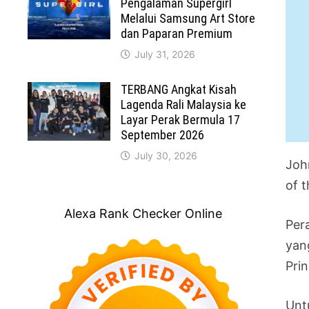
Pengalaman Supergirl
Melalui Samsung Art Store
dan Paparan Premium
July 31, 2026
TERBANG Angkat Kisah
Lagenda Rali Malaysia ke
Layar Perak Bermula 17
September 2026
July 30, 2026
Joh
of 
Alexa Rank Checker Online
Per
yan
Prin
Unt