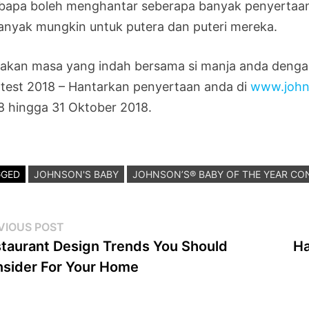
 bapa boleh menghantar seberapa banyak penyertaan
anyak mungkin untuk putera dan puteri mereka.
akan masa yang indah bersama si manja anda dengan
test 2018 – Hantarkan penyertaan anda di
www.john
8 hingga 31 Oktober 2018.
GGED
JOHNSON'S BABY
JOHNSON’S® BABY OF THE YEAR CO
st
Previous
VIOUS POST
post:
taurant Design Trends You Should
Ha
vigation
sider For Your Home