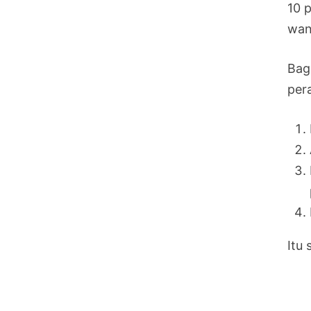
10 
wan
Bag
pera
Itu 