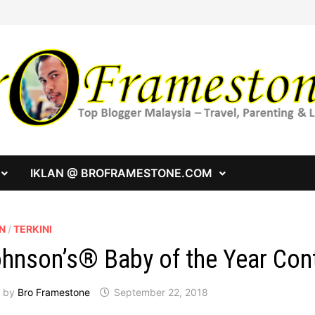
IKLAN @ BROFRAMESTONE.COM
N
/
TERKINI
hnson’s® Baby of the Year Con
by
Bro Framestone
September 22, 2018