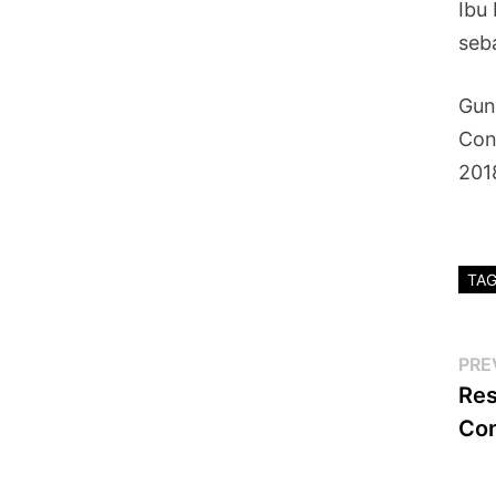
Ibu
seb
Gun
Con
201
TA
Po
PRE
Res
na
Con