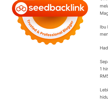
mel
Mag
Ibu
men
Had
Sep
1 h
RM5
Leb
hid