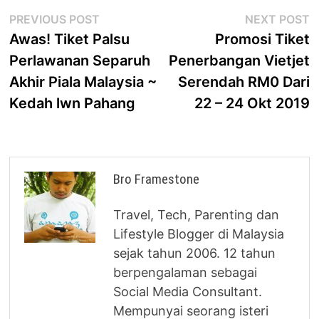
Post
Previous
N
PREVIOUS POST
NEXT POST
post:
p
Awas! Tiket Palsu
Promosi Tiket
navigation
Perlawanan Separuh
Penerbangan Vietjet
Akhir Piala Malaysia ~
Serendah RM0 Dari
Kedah lwn Pahang
22 – 24 Okt 2019
Bro Framestone
Travel, Tech, Parenting dan
Lifestyle Blogger di Malaysia
sejak tahun 2006. 12 tahun
berpengalaman sebagai
Social Media Consultant.
Mempunyai seorang isteri