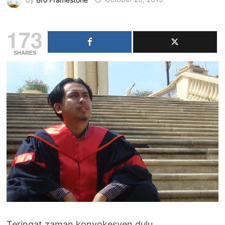
173
SHARES
Teringat zaman konvokesyen dulu.