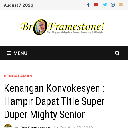
Skip
August 7, 2026
to
content
MENU
PENGALAMAN
Kenangan Konvokesyen :
Hampir Dapat Title Super
Duper Mighty Senior
by
Bro Framestone
October 20, 2019