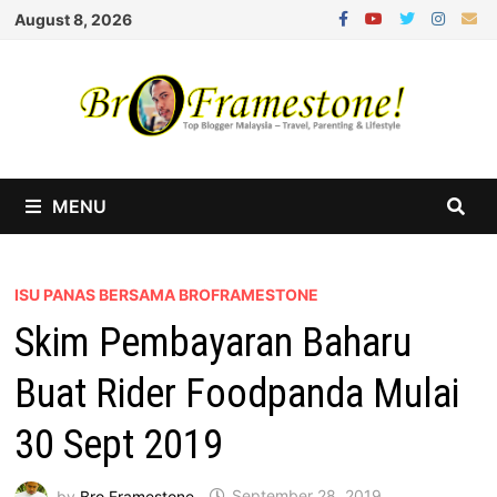
Skip
August 8, 2026
to
content
MENU
ISU PANAS BERSAMA BROFRAMESTONE
Skim Pembayaran Baharu
Buat Rider Foodpanda Mulai
30 Sept 2019
by
Bro Framestone
September 28, 2019