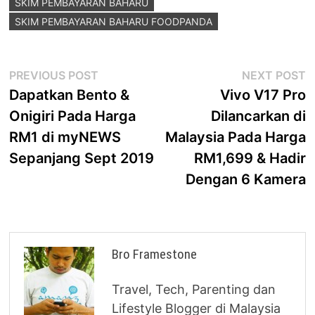
SKIM PEMBAYARAN BAHARU
SKIM PEMBAYARAN BAHARU FOODPANDA
Post
Previous
N
PREVIOUS POST
NEXT POST
post:
p
Dapatkan Bento &
Vivo V17 Pro
navigation
Onigiri Pada Harga
Dilancarkan di
RM1 di myNEWS
Malaysia Pada Harga
Sepanjang Sept 2019
RM1,699 & Hadir
Dengan 6 Kamera
Bro Framestone
Travel, Tech, Parenting dan
Lifestyle Blogger di Malaysia