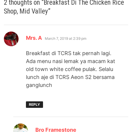
2 thoughts on “
Breakfast Di The Chicken Rice
Shop, Mid Valley
”
says:
Mrs. A
March 7, 2019 at 2:39 pm
Breakfast di TCRS tak pernah lagi.
Ada menu nasi lemak ya macam kat
old town white coffee pulak. Selalu
lunch aje di TCRS Aeon S2 bersama
ganglunch
REPLY
says:
Bro Framestone