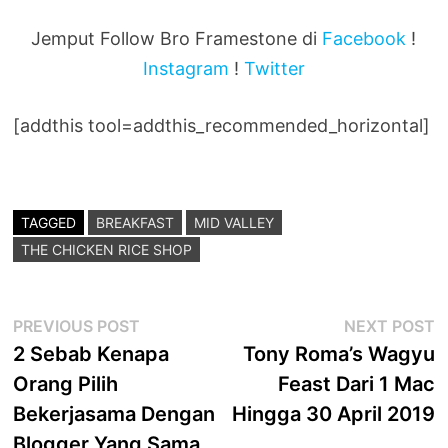
Jemput Follow Bro Framestone di
Facebook
!
Instagram
!
Twitter
[addthis tool=addthis_recommended_horizontal]
TAGGED
BREAKFAST
MID VALLEY
THE CHICKEN RICE SHOP
Post
Previous
N
PREVIOUS POST
NEXT POST
post:
p
2 Sebab Kenapa
Tony Roma’s Wagyu
navigation
Orang Pilih
Feast Dari 1 Mac
Bekerjasama Dengan
Hingga 30 April 2019
Blogger Yang Sama